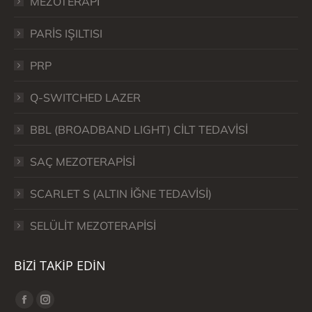
MEZOTERAPİ
PARİS IŞILTISI
PRP
Q-SWITCHED LAZER
BBL (BROADBAND LIGHT) CİLT TEDAVİSİ
SAÇ MEZOTERAPİSİ
SCARLET S (ALTIN İĞNE TEDAVİSİ)
SELÜLİT MEZOTERAPİSİ
BİZİ TAKİP EDİN
Find us on:
Facebook
Instagram