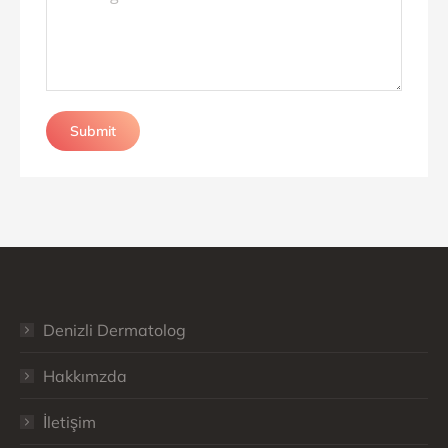
Submit
Denizli Dermatolog
Hakkımzda
İletişim